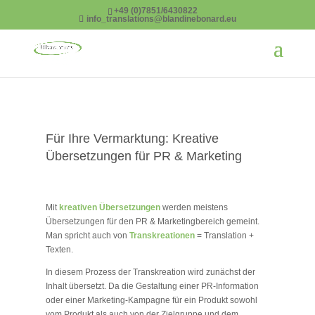
google-site-verification=pIvng0masi30VA-OYqyOwqSe-35yrINxRyG5auzrESE
+49 (0)7851/6430822
info_translations@blandinebonard.eu
Für Ihre Vermarktung: Kreative
Übersetzungen für PR & Marketing
Mit
kreativen Übersetzungen
werden meistens
Übersetzungen für den PR & Marketingbereich gemeint.
Man spricht auch von
Transkreationen
= Translation +
Texten.
In diesem Prozess der Transkreation wird zunächst der
Inhalt übersetzt. Da die Gestaltung einer PR-Information
oder einer Marketing-Kampagne für ein Produkt sowohl
vom Produkt als auch von der Zielgruppe und dem