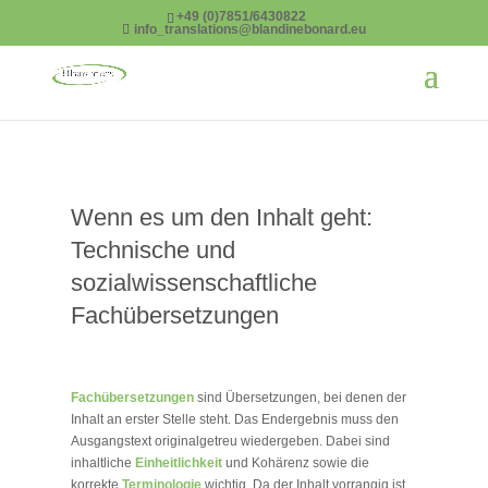
google-site-verification=pIvng0masi30VA-OYqyOwqSe-35yrINxRyG5auzrESE
+49 (0)7851/6430822
info_translations@blandinebonard.eu
Wenn es um den Inhalt geht:
Technische und
sozialwissenschaftliche
Fachübersetzungen
Fachübersetzungen
sind Übersetzungen, bei denen der
Inhalt an erster Stelle steht. Das Endergebnis muss den
Ausgangstext originalgetreu wiedergeben. Dabei sind
inhaltliche
Einheitlichkeit
und Kohärenz sowie die
korrekte
Terminologie
wichtig. Da der Inhalt vorrangig ist,